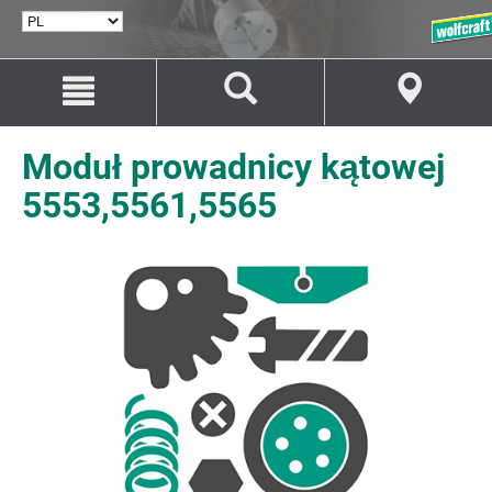
WYBÓR
JĘZYKA
Przejdź
Przejście
do
do
treści
nawigacji
Moduł prowadnicy kątowej
5553,5561,5565