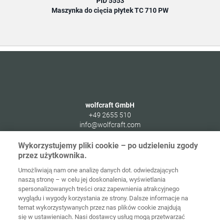
PID 5553
Maszynka do cięcia płytek TC 710 PW
wolfcraft GmbH
+49 2655 510
info@wolfcraft.com
Wolffstraße 1
Wykorzystujemy pliki cookie – po udzieleniu zgody
56746
Kempenich
przez użytkownika.
Germany
Umożliwiają nam one analizę danych dot. odwiedzających
naszą stronę – w celu jej doskonalenia, wyświetlania
spersonalizowanych treści oraz zapewnienia atrakcyjnego
wyglądu i wygody korzystania ze strony. Dalsze informacje na
temat wykorzystywanych przez nas plików cookie znajdują
Strona
Ochrona
główna
Kontakt
Nota prawna
danych
się w ustawieniach. Nasi dostawcy usług mogą przetwarzać