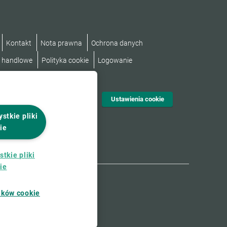
Kontakt
Nota prawna
Ochrona danych
i handlowe
Polityka cookie
Logowanie
tępności
Ustawienia cookie
stkie pliki
ie
tkie pliki
ie
ików cookie