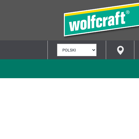
WYBÓR
JĘZYKA