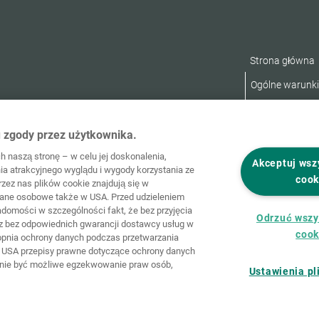
Strona główna
Ogólne warunk
Deklaracja dos
u zgody przez użytkownika.
 naszą stronę – w celu jej doskonalenia,
Akceptuj wszy
ia atrakcyjnego wyglądu i wygody korzystania ze
cook
zez nas plików cookie znajdują się w
dane osobowe także w USA. Przed udzieleniem
iadomości w szczególności fakt, że bez przyjęcia
Odrzuć wszys
az bez odpowiednich gwarancji dostawcy usług w
cook
opnia ochrony danych podczas przetwarzania
USA przepisy prawne dotyczące ochrony danych
nie być możliwe egzekwowanie praw osób,
Ustawienia pl