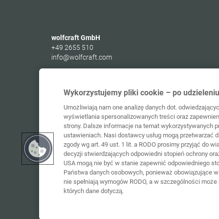
wolfcraft GmbH
+49 2655 510
info@wolfcraft.com
Wolffstraße 1
56746
Kempenich
Germany
Wykorzystujemy pliki cookie – po udzieleni
Umożliwiają nam one analizę danych dot. odwiedzających
wyświetlania spersonalizowanych treści oraz zapewnien
strony. Dalsze informacje na temat wykorzystywanych pr
ustawieniach. Nasi dostawcy usług mogą przetwarzać 
zgody wg art. 49 ust. 1 lit. a RODO prosimy przyjąć do w
decyzji stwierdzających odpowiedni stopień ochrony or
USA mogą nie być w stanie zapewnić odpowiedniego st
Państwa danych osobowych, ponieważ obowiązujące w 
nie spełniają wymogów RODO, a w szczególności może 
których dane dotyczą.