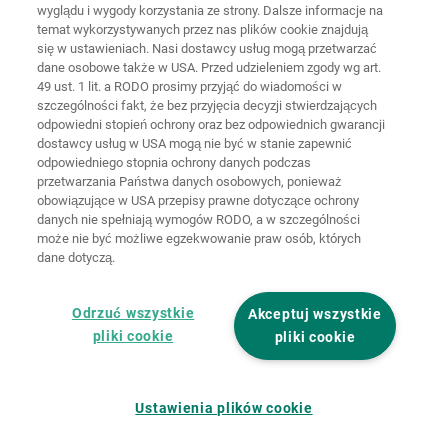
wyglądu i wygody korzystania ze strony. Dalsze informacje na
temat wykorzystywanych przez nas plików cookie znajdują
Strona
Ochrona
główna
Kontakt
Nota prawna
danych
się w ustawieniach. Nasi dostawcy usług mogą przetwarzać
dane osobowe także w USA. Przed udzieleniem zgody wg art.
49 ust. 1 lit. a RODO prosimy przyjąć do wiadomości w
Ogólne
warunki
Polityka
szczególności fakt, że bez przyjęcia decyzji stwierdzających
handlowe
cookie
Logowanie
odpowiedni stopień ochrony oraz bez odpowiednich gwarancji
dostawcy usług w USA mogą nie być w stanie zapewnić
Deklaracja
odpowiedniego stopnia ochrony danych podczas
dostępności
przetwarzania Państwa danych osobowych, ponieważ
obowiązujące w USA przepisy prawne dotyczące ochrony
danych nie spełniają wymogów RODO, a w szczególności
Ustawienia cookie
może nie być możliwe egzekwowanie praw osób, których
dane dotyczą.
Odrzuć wszystkie
Akceptuj wszystkie
pliki cookie
pliki cookie
Ustawienia plików cookie