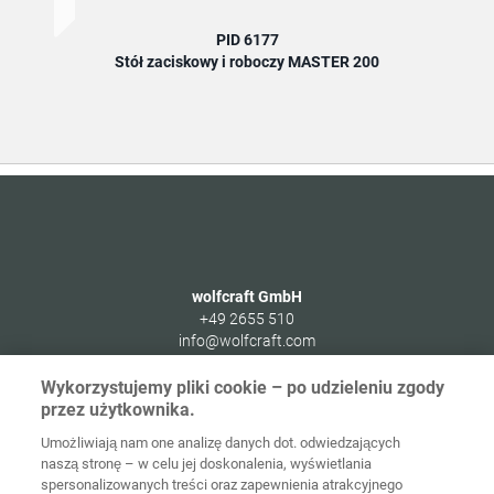
PID 6177
Stół zaciskowy i roboczy MASTER 200
Uniwe
wolfcraft GmbH
+49 2655 510
info@wolfcraft.com
Wolffstraße 1
Wykorzystujemy pliki cookie – po udzieleniu zgody
56746
Kempenich
przez użytkownika.
Germany
Umożliwiają nam one analizę danych dot. odwiedzających
naszą stronę – w celu jej doskonalenia, wyświetlania
spersonalizowanych treści oraz zapewnienia atrakcyjnego