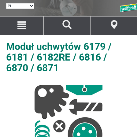
WYBÓR
JĘZYKA
Przejdź
Przejście
do
do
treści
nawigacji
Moduł uchwytów 6179 /
6181 / 6182RE / 6816 /
6870 / 6871