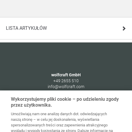
LISTA ARTYKUŁÓW
wolfcraft GmbH
+49 2655 510
info@wolfcraft.com
Wolffstraße 1
Wykorzystujemy pliki cookie – po udzieleniu zgody
56746
Kempenich
przez użytkownika.
Germany
Umożliwiają nam one analizę danych dot. odwiedzających
naszą stronę – w celu jej doskonalenia, wyświetlania
spersonalizowanych treści oraz zapewnienia atrakcyjnego
wyglądu i wygody korzystania ze strony. Dalsze informacje na