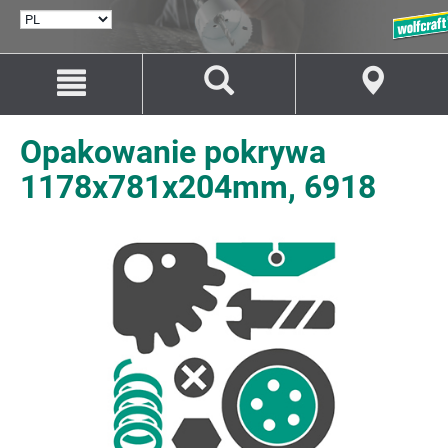
WYBÓR
JĘZYKA
Przejdź
Przejście
do
do
treści
nawigacji
Opakowanie pokrywa
1178x781x204mm, 6918