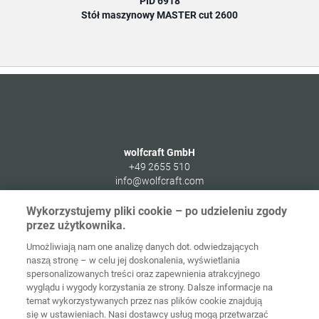
PID 6918
Stół maszynowy MASTER cut 2600
wolfcraft GmbH
+49 2655 510
info@wolfcraft.com
Wolffstraße 1
Wykorzystujemy pliki cookie – po udzieleniu zgody
56746
Kempenich
przez użytkownika.
Germany
Umożliwiają nam one analizę danych dot. odwiedzających
naszą stronę – w celu jej doskonalenia, wyświetlania
spersonalizowanych treści oraz zapewnienia atrakcyjnego
wyglądu i wygody korzystania ze strony. Dalsze informacje na
temat wykorzystywanych przez nas plików cookie znajdują
Strona
Ochrona
główna
Kontakt
Nota prawna
danych
się w ustawieniach. Nasi dostawcy usług mogą przetwarzać