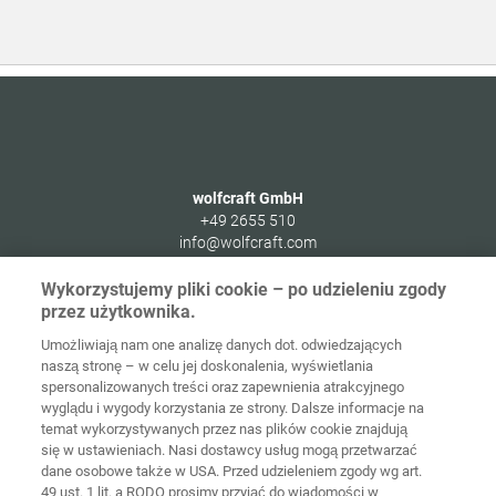
wolfcraft GmbH
+49 2655 510
info@wolfcraft.com
Wolffstraße 1
Wykorzystujemy pliki cookie – po udzieleniu zgody
56746
Kempenich
przez użytkownika.
Germany
Umożliwiają nam one analizę danych dot. odwiedzających
naszą stronę – w celu jej doskonalenia, wyświetlania
spersonalizowanych treści oraz zapewnienia atrakcyjnego
wyglądu i wygody korzystania ze strony. Dalsze informacje na
temat wykorzystywanych przez nas plików cookie znajdują
Strona
Ochrona
główna
Kontakt
Nota prawna
danych
się w ustawieniach. Nasi dostawcy usług mogą przetwarzać
dane osobowe także w USA. Przed udzieleniem zgody wg art.
49 ust. 1 lit. a RODO prosimy przyjąć do wiadomości w