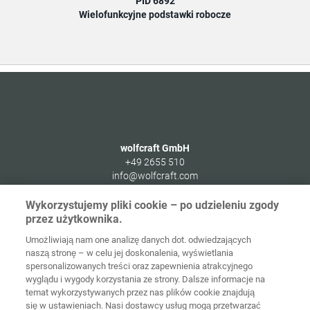
PID 6892
Wielofunkcyjne podstawki robocze
wolfcraft GmbH
+49 2655 510
info@wolfcraft.com
Wolffstraße 1
Wykorzystujemy pliki cookie – po udzieleniu zgody
56746
Kempenich
przez użytkownika.
Germany
Umożliwiają nam one analizę danych dot. odwiedzających
naszą stronę – w celu jej doskonalenia, wyświetlania
spersonalizowanych treści oraz zapewnienia atrakcyjnego
wyglądu i wygody korzystania ze strony. Dalsze informacje na
temat wykorzystywanych przez nas plików cookie znajdują
Strona
Ochrona
główna
Kontakt
Nota prawna
danych
się w ustawieniach. Nasi dostawcy usług mogą przetwarzać