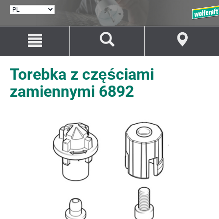
WYBÓR
JĘZYKA
Przejdź
Przejście
do
do
treści
nawigacji
Torebka z częściami
zamiennymi 6892