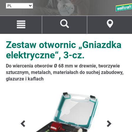
WYBÓR
JĘZYKA
Przejdź
Przejście
do
do
treści
nawigacji
Zestaw otwornic „Gniazdka
elektryczne“, 3-cz.
Do wiercenia otworów Ø 68 mm w drewnie, tworzywie
sztucznym, metalach, materiałach do suchej zabudowy,
glazurze i kaflach