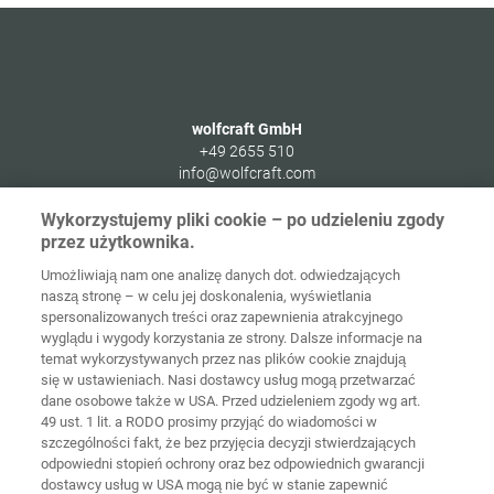
wolfcraft GmbH
+49 2655 510
info@wolfcraft.com
Wolffstraße 1
Wykorzystujemy pliki cookie – po udzieleniu zgody
56746
Kempenich
przez użytkownika.
Germany
Umożliwiają nam one analizę danych dot. odwiedzających
naszą stronę – w celu jej doskonalenia, wyświetlania
spersonalizowanych treści oraz zapewnienia atrakcyjnego
wyglądu i wygody korzystania ze strony. Dalsze informacje na
temat wykorzystywanych przez nas plików cookie znajdują
Strona
Ochrona
główna
Kontakt
Nota prawna
danych
się w ustawieniach. Nasi dostawcy usług mogą przetwarzać
dane osobowe także w USA. Przed udzieleniem zgody wg art.
49 ust. 1 lit. a RODO prosimy przyjąć do wiadomości w
Ogólne
warunki
Polityka
szczególności fakt, że bez przyjęcia decyzji stwierdzających
handlowe
cookie
Logowanie
odpowiedni stopień ochrony oraz bez odpowiednich gwarancji
dostawcy usług w USA mogą nie być w stanie zapewnić