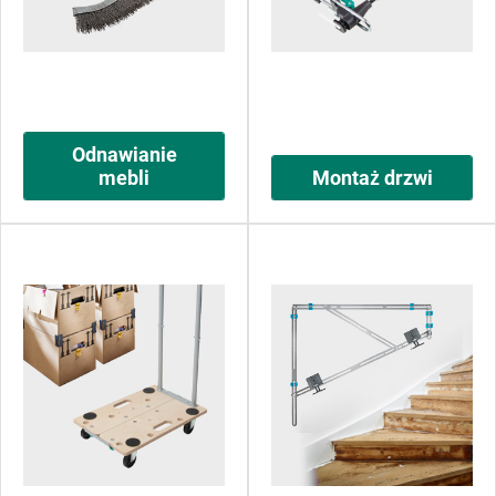
Odnawianie
mebli
Montaż drzwi