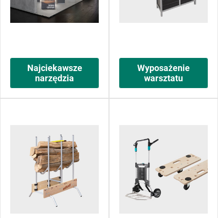
Najciekawsze
Wyposażenie
narzędzia
warsztatu