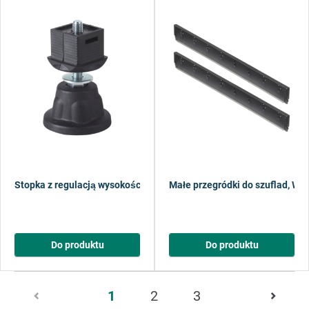
Stopka z regulacją wysokości WSS
Małe przegródki do szuflad, WS
Do produktu
Do produktu
Strona
1
2
3