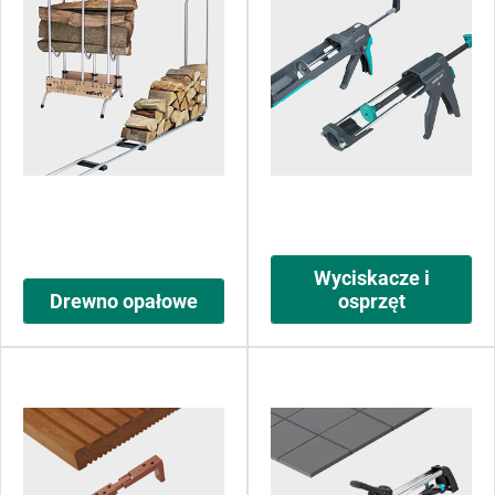
Wyciskacze i
Drewno opałowe
osprzęt