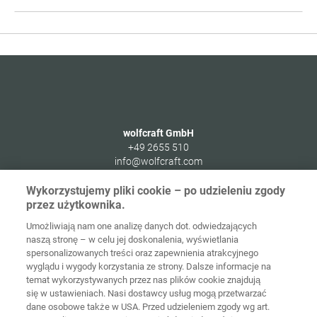
1
z
58
wolfcraft GmbH
+49 2655 510
info@wolfcraft.com
Wolffstraße 1
Wykorzystujemy pliki cookie – po udzieleniu zgody
56746
Kempenich
przez użytkownika.
Germany
Umożliwiają nam one analizę danych dot. odwiedzających
naszą stronę – w celu jej doskonalenia, wyświetlania
spersonalizowanych treści oraz zapewnienia atrakcyjnego
wyglądu i wygody korzystania ze strony. Dalsze informacje na
temat wykorzystywanych przez nas plików cookie znajdują
Strona
Ochrona
główna
Kontakt
Nota prawna
danych
się w ustawieniach. Nasi dostawcy usług mogą przetwarzać
dane osobowe także w USA. Przed udzieleniem zgody wg art.