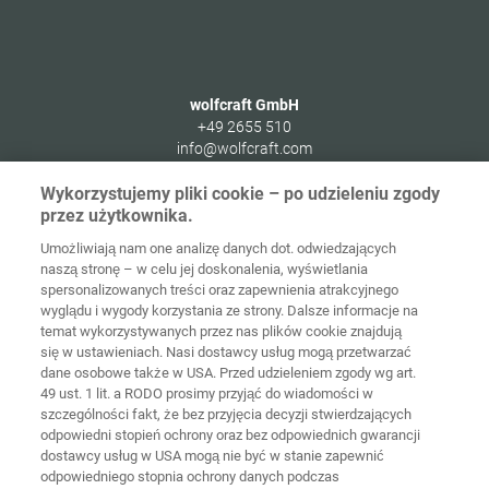
wolfcraft GmbH
+49 2655 510
info@wolfcraft.com
Wolffstraße 1
Wykorzystujemy pliki cookie – po udzieleniu zgody
56746
Kempenich
przez użytkownika.
Germany
Umożliwiają nam one analizę danych dot. odwiedzających
naszą stronę – w celu jej doskonalenia, wyświetlania
spersonalizowanych treści oraz zapewnienia atrakcyjnego
wyglądu i wygody korzystania ze strony. Dalsze informacje na
temat wykorzystywanych przez nas plików cookie znajdują
Strona
Ochrona
główna
Kontakt
Nota prawna
danych
się w ustawieniach. Nasi dostawcy usług mogą przetwarzać
dane osobowe także w USA. Przed udzieleniem zgody wg art.
49 ust. 1 lit. a RODO prosimy przyjąć do wiadomości w
Ogólne
warunki
Polityka
szczególności fakt, że bez przyjęcia decyzji stwierdzających
handlowe
cookie
Logowanie
odpowiedni stopień ochrony oraz bez odpowiednich gwarancji
dostawcy usług w USA mogą nie być w stanie zapewnić
Deklaracja
odpowiedniego stopnia ochrony danych podczas
dostępności