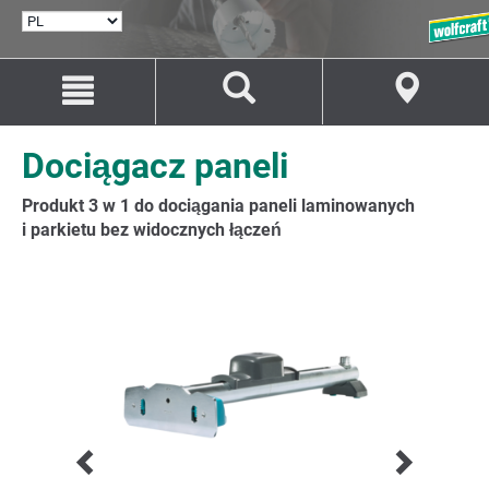
WYBÓR
JĘZYKA
Przejdź
Przejście
do
do
treści
nawigacji
Dociągacz paneli
Produkt 3 w 1 do dociągania paneli laminowanych
i parkietu bez widocznych łączeń