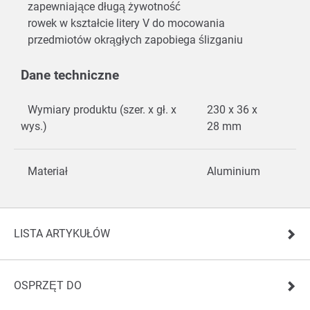
zapewniające długą żywotność
rowek w kształcie litery V do mocowania
przedmiotów okrągłych zapobiega ślizganiu
Dane techniczne
Wymiary produktu (szer. x gł. x
230 x 36 x
wys.)
28 mm
Materiał
Aluminium
LISTA ARTYKUŁÓW
OSPRZĘT DO