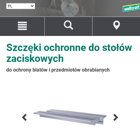
WYBÓR
JĘZYKA
Przejdź
Przejście
do
do
treści
nawigacji
Szczęki ochronne do stołów
zaciskowych
do ochrony blatów i przedmiotów obrabianych