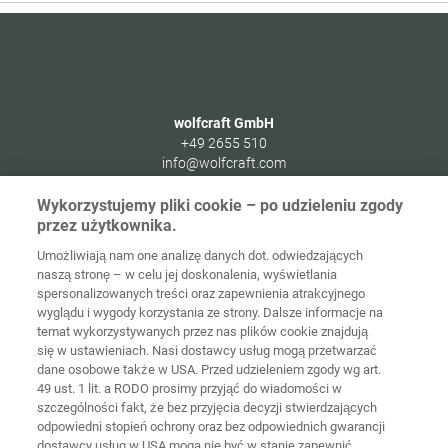
wolfcraft GmbH
+49 2655 510
info@wolfcraft.com
Wolffstraße 1
Wykorzystujemy pliki cookie – po udzieleniu zgody
56746
Kempenich
przez użytkownika.
Germany
Umożliwiają nam one analizę danych dot. odwiedzających
naszą stronę – w celu jej doskonalenia, wyświetlania
spersonalizowanych treści oraz zapewnienia atrakcyjnego
wyglądu i wygody korzystania ze strony. Dalsze informacje na
temat wykorzystywanych przez nas plików cookie znajdują
Strona
Ochrona
główna
Kontakt
Nota prawna
danych
się w ustawieniach. Nasi dostawcy usług mogą przetwarzać
dane osobowe także w USA. Przed udzieleniem zgody wg art.
49 ust. 1 lit. a RODO prosimy przyjąć do wiadomości w
Ogólne
warunki
Polityka
szczególności fakt, że bez przyjęcia decyzji stwierdzających
handlowe
cookie
Logowanie
odpowiedni stopień ochrony oraz bez odpowiednich gwarancji
dostawcy usług w USA mogą nie być w stanie zapewnić