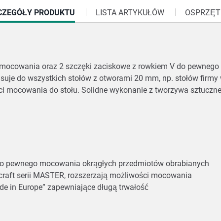
RRENT
CZEGÓŁY PRODUKTU
LISTA ARTYKUŁÓW
OSPRZĘT
:
 mocowania oraz 2 szczęki zaciskowe z rowkiem V do pewneg
asuje do wszystkich stołów z otworami 20 mm, np. stołów firmy 
ści mocowania do stołu. Solidne wykonanie z tworzywa sztuczne
 V do pewnego mocowania okrągłych przedmiotów obrabianych
fcraft serii MASTER, rozszerzają możliwości mocowania
de in Europe” zapewniające długą trwałość