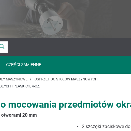
CZĘŚCI ZAMIENNE
OŁY MASZYNOWE
OSPRZĘT DO STOŁÓW MASZYNOWYCH
CH I PŁASKICH, 4-CZ.
o mocowania przedmiotów okrąg
z otworami 20 mm
2 szczęki zaciskowe do