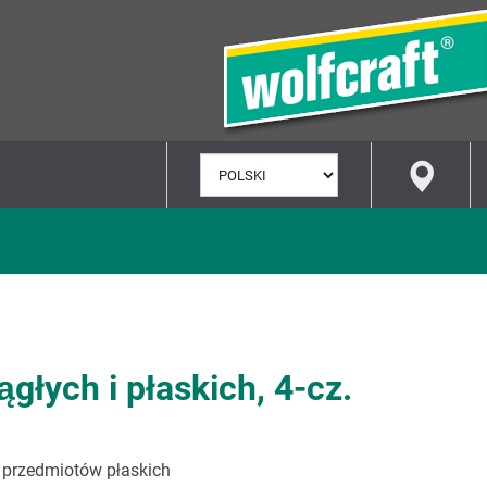
WYBÓR
JĘZYKA
łych i płaskich, 4-cz.
 przedmiotów płaskich