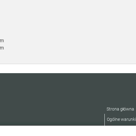
 mm
 mm
Strona główna
Ogólne warunk
Deklaracja dos