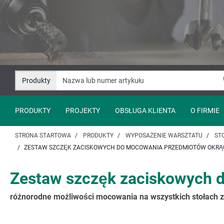
Przejdź
Przejście
do
do
treści
nawigacji
Produkty
PRODUKTY
PROJEKTY
OBSŁUGA KLIENTA
O FIRMIE
STRONA STARTOWA
PRODUKTY
WYPOSAŻENIE WARSZTATU
ST
ZESTAW SZCZĘK ZACISKOWYCH DO MOCOWANIA PRZEDMIOTÓW OKRĄGŁY
Zestaw szczęk zaciskowych d
różnorodne możliwości mocowania na wszystkich stołach 