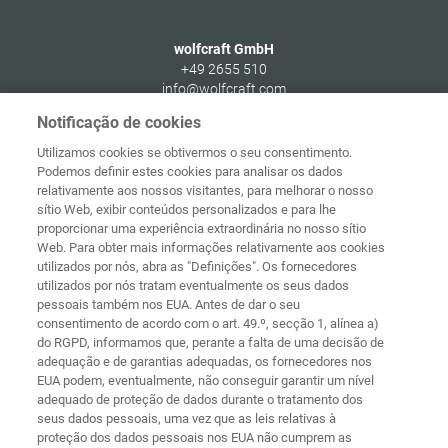
wolfcraft GmbH
+49 2655 510
info@wolfcraft.com
Wolffstraße 1
Notificação de cookies
56746
Kempenich
Utilizamos cookies se obtivermos o seu consentimento.
Germany
Podemos definir estes cookies para analisar os dados
relativamente aos nossos visitantes, para melhorar o nosso
sítio Web, exibir conteúdos personalizados e para lhe
proporcionar uma experiência extraordinária no nosso sítio
Web. Para obter mais informações relativamente aos cookies
Página
Proteção de
utilizados por nós, abra as "Definições". Os fornecedores
principal
Contacto
Aviso legal
dados
utilizados por nós tratam eventualmente os seus dados
pessoais também nos EUA. Antes de dar o seu
Termos e
Diretivas de
consentimento de acordo com o art. 49.º, secção 1, alínea a)
condições
cookies
Iniciar sessão
do RGPD, informamos que, perante a falta de uma decisão de
adequação e de garantias adequadas, os fornecedores nos
Declaração de
EUA podem, eventualmente, não conseguir garantir um nível
Acessibilidade
adequado de proteção de dados durante o tratamento dos
seus dados pessoais, uma vez que as leis relativas à
Definições de cookies
proteção dos dados pessoais nos EUA não cumprem as