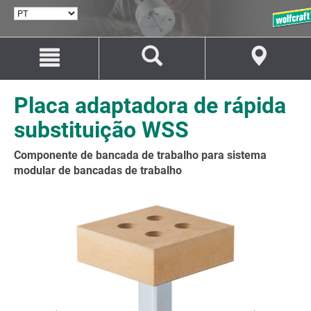
SELECIONAR
IDIOMA
Avançar
Avançar
para
para
o
a
conteúdo
navegação
Placa adaptadora de rápida
substituição WSS
Componente de bancada de trabalho para sistema
modular de bancadas de trabalho