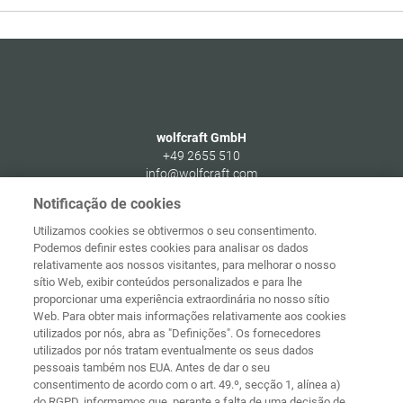
de
3
wolfcraft GmbH
+49 2655 510
info@wolfcraft.com
Wolffstraße 1
Notificação de cookies
56746
Kempenich
Utilizamos cookies se obtivermos o seu consentimento.
Germany
Podemos definir estes cookies para analisar os dados
relativamente aos nossos visitantes, para melhorar o nosso
sítio Web, exibir conteúdos personalizados e para lhe
proporcionar uma experiência extraordinária no nosso sítio
Web. Para obter mais informações relativamente aos cookies
Página
Proteção de
utilizados por nós, abra as "Definições". Os fornecedores
principal
Contacto
Aviso legal
dados
utilizados por nós tratam eventualmente os seus dados
pessoais também nos EUA. Antes de dar o seu
Termos e
Diretivas de
consentimento de acordo com o art. 49.º, secção 1, alínea a)
condições
cookies
Iniciar sessão
do RGPD, informamos que, perante a falta de uma decisão de