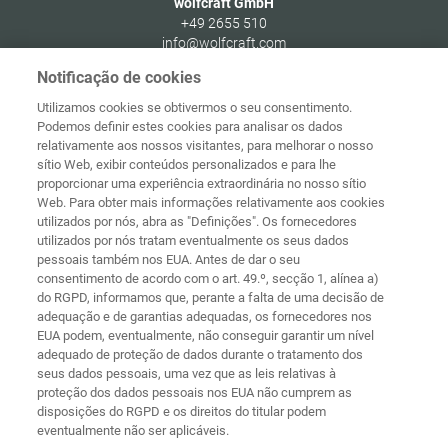
wolfcraft GmbH
+49 2655 510
info@wolfcraft.com
Wolffstraße 1
Notificação de cookies
56746
Kempenich
Utilizamos cookies se obtivermos o seu consentimento.
Germany
Podemos definir estes cookies para analisar os dados
relativamente aos nossos visitantes, para melhorar o nosso
sítio Web, exibir conteúdos personalizados e para lhe
proporcionar uma experiência extraordinária no nosso sítio
Web. Para obter mais informações relativamente aos cookies
Página
Proteção de
utilizados por nós, abra as "Definições". Os fornecedores
principal
Contacto
Aviso legal
dados
utilizados por nós tratam eventualmente os seus dados
pessoais também nos EUA. Antes de dar o seu
Termos e
Diretivas de
consentimento de acordo com o art. 49.º, secção 1, alínea a)
condições
cookies
Iniciar sessão
do RGPD, informamos que, perante a falta de uma decisão de
adequação e de garantias adequadas, os fornecedores nos
Declaração de
EUA podem, eventualmente, não conseguir garantir um nível
Acessibilidade
adequado de proteção de dados durante o tratamento dos
seus dados pessoais, uma vez que as leis relativas à
Definições de cookies
proteção dos dados pessoais nos EUA não cumprem as
disposições do RGPD e os direitos do titular podem
eventualmente não ser aplicáveis.