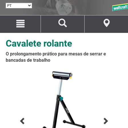
SELECIONAR
IDIOMA
Avançar
Avançar
para
para
o
a
conteúdo
navegação
Cavalete rolante
O prolongamento prático para mesas de serrar e
bancadas de trabalho