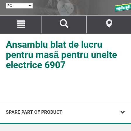
SELECTARE
LIMBĂ
Salt
Salt
la
la
conținut
navigare
Ansamblu blat de lucru
pentru masă pentru unelte
electrice 6907
SPARE PART OF PRODUCT