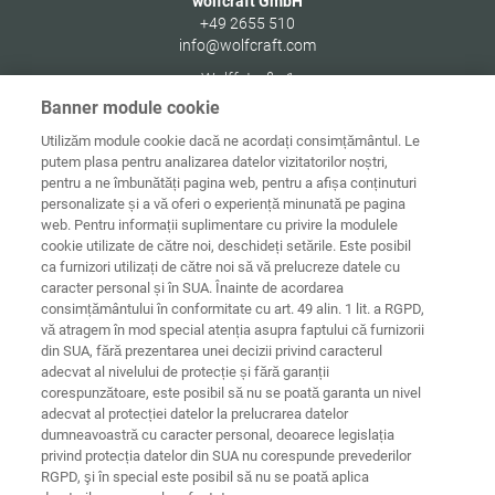
wolfcraft GmbH
+49 2655 510
info@wolfcraft.com
Wolffstraße 1
56746
Kempenich
Banner module cookie
Germany
Utilizăm module cookie dacă ne acordați consimțământul. Le
putem plasa pentru analizarea datelor vizitatorilor noștri,
pentru a ne îmbunătăți pagina web, pentru a afișa conținuturi
personalizate și a vă oferi o experiență minunată pe pagina
web. Pentru informații suplimentare cu privire la modulele
Date de
Informaţii
Protecţia
cookie utilizate de către noi, deschideți setările. Este posibil
Acasă
contact
juridice
datelor
ca furnizori utilizați de către noi să vă prelucreze datele cu
caracter personal și în SUA. Înainte de acordarea
Directive
consimțământului în conformitate cu art. 49 alin. 1 lit. a RGPD,
Termeni și
privind cookie-
condiții
urile
Conectare
vă atragem în mod special atenția asupra faptului că furnizorii
din SUA, fără prezentarea unei decizii privind caracterul
Declarație
adecvat al nivelului de protecție și fără garanții
privind
corespunzătoare, este posibil să nu se poată garanta un nivel
accesibilitatea
adecvat al protecției datelor la prelucrarea datelor
dumneavoastră cu caracter personal, deoarece legislația
Setări cookie-uri
privind protecția datelor din SUA nu corespunde prevederilor
RGPD, şi în special este posibil să nu se poată aplica