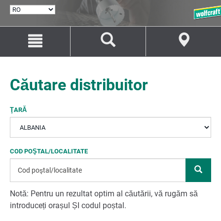
SELECTARE
LIMBĂ
Salt
Salt
la
la
conținut
navigare
Căutare distribuitor
ŢARĂ
COD POŞTAL/LOCALITATE
Notă: Pentru un rezultat optim al căutării, vă rugăm să
introduceți orașul ȘI codul poștal.