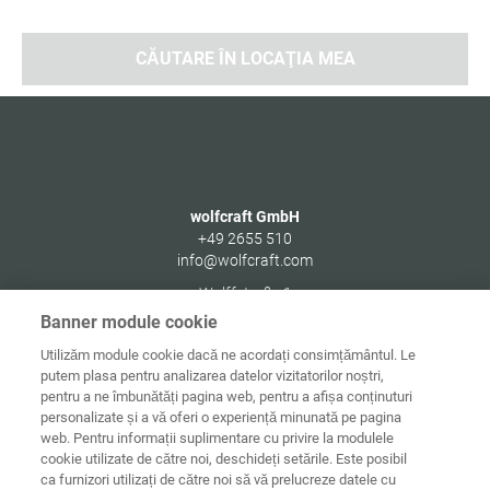
CĂUTARE ÎN LOCAŢIA MEA
wolfcraft GmbH
+49 2655 510
info@wolfcraft.com
Wolffstraße 1
56746
Kempenich
Banner module cookie
Germany
Utilizăm module cookie dacă ne acordați consimțământul. Le
putem plasa pentru analizarea datelor vizitatorilor noștri,
pentru a ne îmbunătăți pagina web, pentru a afișa conținuturi
personalizate și a vă oferi o experiență minunată pe pagina
web. Pentru informații suplimentare cu privire la modulele
Date de
Informaţii
Protecţia
cookie utilizate de către noi, deschideți setările. Este posibil
Acasă
contact
juridice
datelor
ca furnizori utilizați de către noi să vă prelucreze datele cu