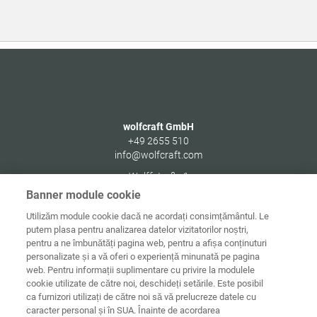
wolfcraft GmbH
+49 2655 510
info@wolfcraft.com
Wolffstraße 1
56746
Kempenich
Banner module cookie
Germany
Utilizăm module cookie dacă ne acordați consimțământul. Le
putem plasa pentru analizarea datelor vizitatorilor noștri,
pentru a ne îmbunătăți pagina web, pentru a afișa conținuturi
personalizate și a vă oferi o experiență minunată pe pagina
web. Pentru informații suplimentare cu privire la modulele
Date de
Informaţii
Protecţia
cookie utilizate de către noi, deschideți setările. Este posibil
Acasă
contact
juridice
datelor
ca furnizori utilizați de către noi să vă prelucreze datele cu
caracter personal și în SUA. Înainte de acordarea