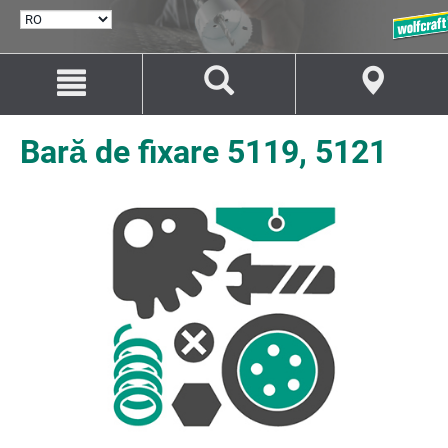
SELECTARE
LIMBĂ
Salt
Salt
la
la
conținut
navigare
Bară de fixare 5119, 5121