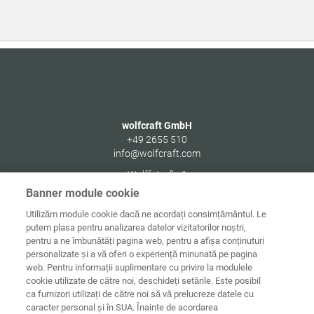
wolfcraft GmbH
+49 2655 510
info@wolfcraft.com
Wolffstraße 1
56746
Kempenich
Banner module cookie
Germany
Utilizăm module cookie dacă ne acordați consimțământul. Le
putem plasa pentru analizarea datelor vizitatorilor noștri,
pentru a ne îmbunătăți pagina web, pentru a afișa conținuturi
personalizate și a vă oferi o experiență minunată pe pagina
web. Pentru informații suplimentare cu privire la modulele
Date de
Informaţii
Protecţia
cookie utilizate de către noi, deschideți setările. Este posibil
Acasă
contact
juridice
datelor
ca furnizori utilizați de către noi să vă prelucreze datele cu
caracter personal și în SUA. Înainte de acordarea