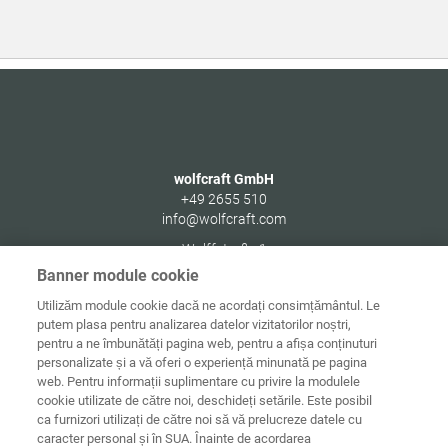
wolfcraft GmbH
+49 2655 510
info@wolfcraft.com
Wolffstraße 1
56746
Kempenich
Banner module cookie
Germany
Utilizăm module cookie dacă ne acordați consimțământul. Le
putem plasa pentru analizarea datelor vizitatorilor noștri,
pentru a ne îmbunătăți pagina web, pentru a afișa conținuturi
personalizate și a vă oferi o experiență minunată pe pagina
web. Pentru informații suplimentare cu privire la modulele
Date de
Informaţii
Protecţia
cookie utilizate de către noi, deschideți setările. Este posibil
Acasă
contact
juridice
datelor
ca furnizori utilizați de către noi să vă prelucreze datele cu
caracter personal și în SUA. Înainte de acordarea