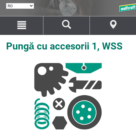
SELECTARE
LIMBĂ
Salt
Salt
la
la
conținut
navigare
Pungă cu accesorii 1, WSS