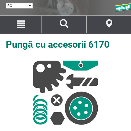
SELECTARE
LIMBĂ
Salt
Salt
la
la
conținut
navigare
Pungă cu accesorii 6170