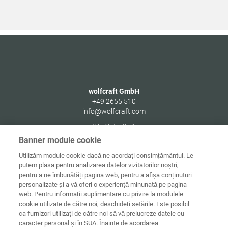
wolfcraft GmbH
+49 2655 510
info@wolfcraft.com
Wolffstraße 1
56746
Kempenich
Banner module cookie
Germany
Utilizăm module cookie dacă ne acordați consimțământul. Le
putem plasa pentru analizarea datelor vizitatorilor noștri,
pentru a ne îmbunătăți pagina web, pentru a afișa conținuturi
personalizate și a vă oferi o experiență minunată pe pagina
web. Pentru informații suplimentare cu privire la modulele
Date de
Informaţii
Protecţia
cookie utilizate de către noi, deschideți setările. Este posibil
Acasă
contact
juridice
datelor
ca furnizori utilizați de către noi să vă prelucreze datele cu
caracter personal și în SUA. Înainte de acordarea