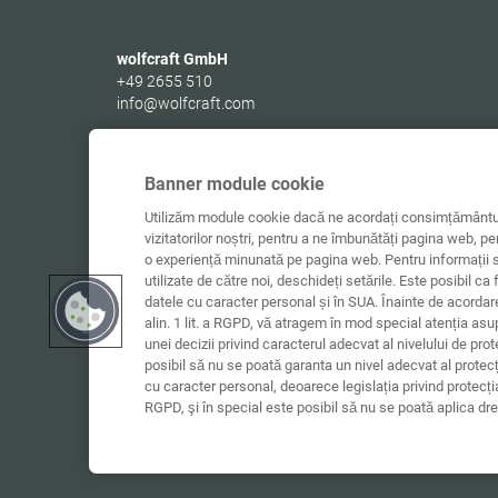
wolfcraft GmbH
+49 2655 510
info@wolfcraft.com
Wolffstraße 1
56746
Kempenich
Germany
Banner module cookie
Utilizăm module cookie dacă ne acordați consimțământul
vizitatorilor noștri, pentru a ne îmbunătăți pagina web, pe
o experiență minunată pe pagina web. Pentru informații s
utilizate de către noi, deschideți setările. Este posibil ca 
datele cu caracter personal și în SUA. Înainte de acorda
alin. 1 lit. a RGPD, vă atragem în mod special atenția asu
unei decizii privind caracterul adecvat al nivelului de pro
posibil să nu se poată garanta un nivel adecvat al protec
cu caracter personal, deoarece legislația privind protecț
RGPD, şi în special este posibil să nu se poată aplica dre