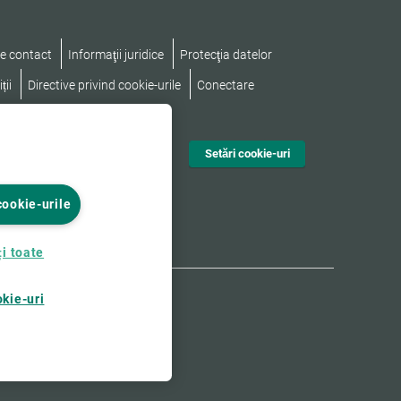
e contact
Informaţii juridice
Protecţia datelor
ții
Directive privind cookie-urile
Conectare
nd accesibilitatea
Setări cookie-uri
cookie-urile
i toate
okie-uri