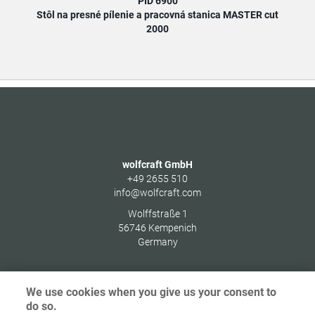
PID 6900
Stôl na presné pílenie a pracovná stanica MASTER cut
Stôl
2000
wolfcraft GmbH
+49 2655 510
info@wolfcraft.com
Wolffstraße 1
56746
Kempenich
Germany
We use cookies when you give us your consent to
do so.