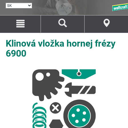
VYBRAŤ
JAZYK
Prejsť
Prejsť
na
na
Obsah
Navigáciu
Klinová vložka hornej frézy
6900