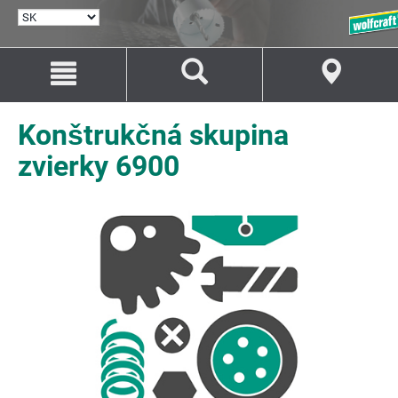
VYBRAŤ
JAZYK
Prejsť
Prejsť
na
na
Obsah
Navigáciu
Konštrukčná skupina
zvierky 6900