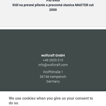
PID 6900
Stôl na presné pílenie a pracovná stanica MASTER cut
Stôl
2000
wolfcraft GmbH
+49 2655 510
info@wolfcraft.com
Wolffstraße 1
56746
Kempenich
Germany
We use cookies when you give us your consent to
do so.