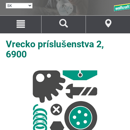
VYBRAŤ
JAZYK
Prejsť
Prejsť
na
na
Obsah
Navigáciu
Vrecko príslušenstva 2,
6900