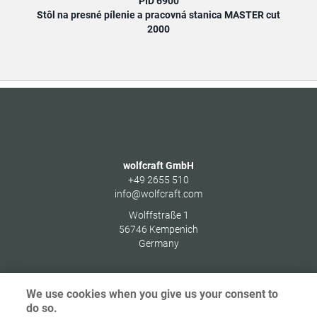
PID 6900
Stôl na presné pílenie a pracovná stanica MASTER cut
Stôl
2000
wolfcraft GmbH
+49 2655 510
info@wolfcraft.com
Wolffstraße 1
56746
Kempenich
Germany
We use cookies when you give us your consent to
do so.