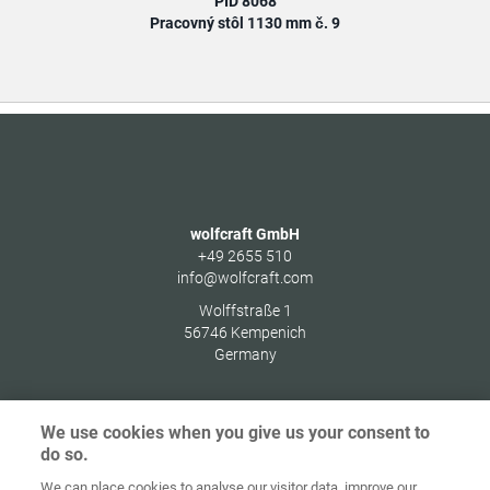
PID 8068
Pracovný stôl 1130 mm č. 9
wolfcraft GmbH
+49 2655 510
info@wolfcraft.com
Wolffstraße 1
56746
Kempenich
Germany
We use cookies when you give us your consent to
do so.
Ochrana
osobných
We can place cookies to analyse our visitor data, improve our