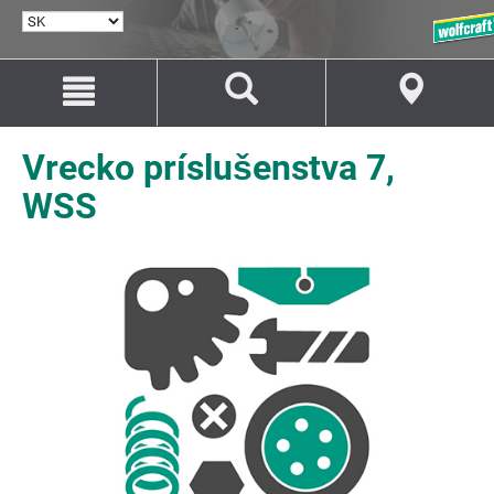
VYBRAŤ
JAZYK
Prejsť
Prejsť
na
na
Obsah
Navigáciu
Vrecko príslušenstva 7,
WSS