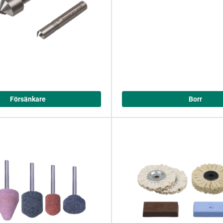
Försänkare
Borr