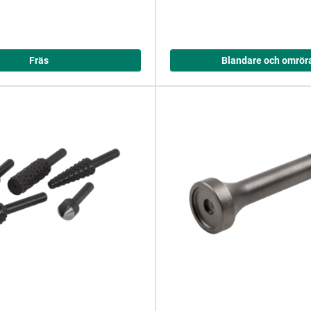
Fräs
Blandare och omrör