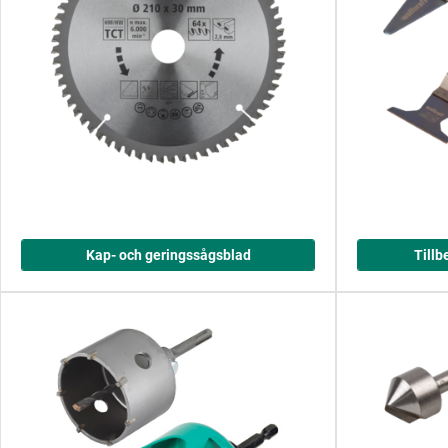
Kap- och geringssågsblad
Tillb