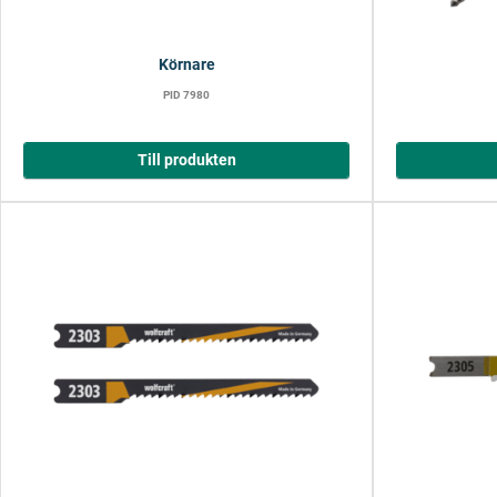
Körnare
PID 7980
Till produkten