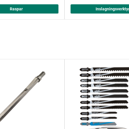
Raspar
Inslagningsverkty