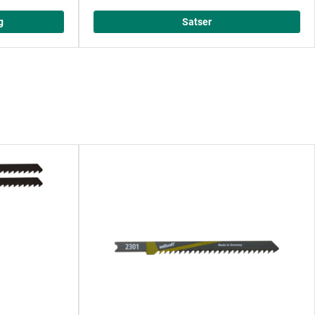
g
Satser