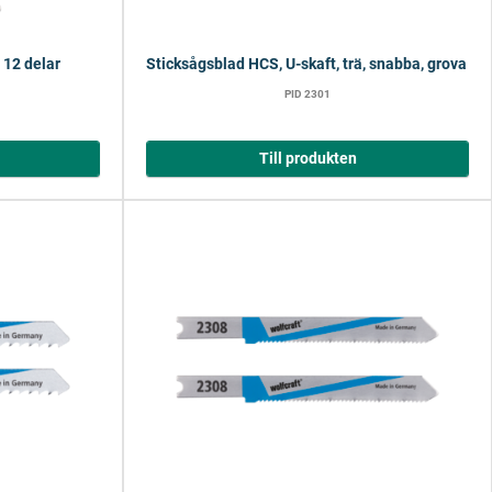
 12 delar
Sticksågsblad HCS, U-skaft, trä, snabba, grova sni
PID 2301
Till produkten