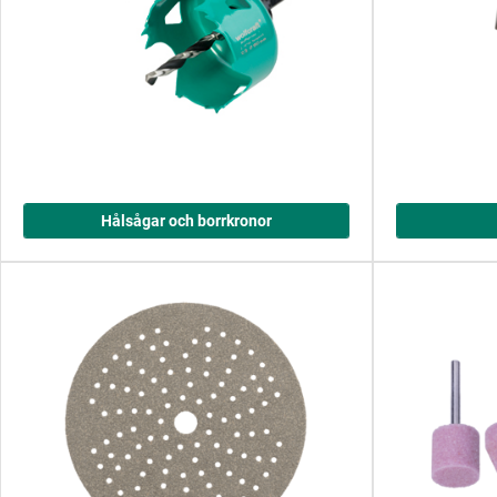
Hålsågar och borrkronor