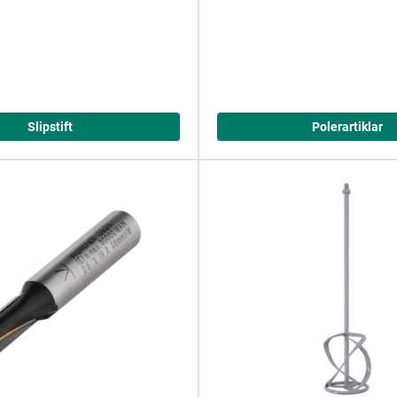
Slipstift
Polerartiklar