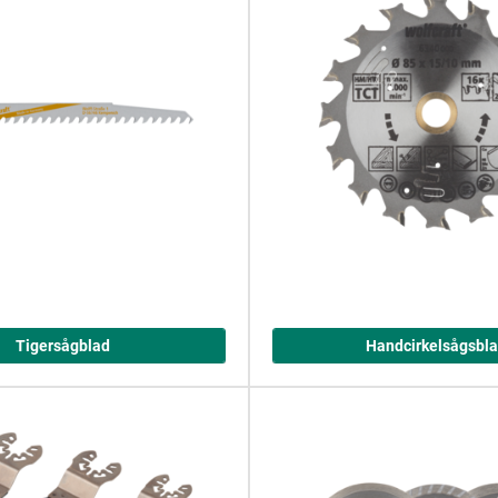
Tigersågblad
Handcirkelsågsbl