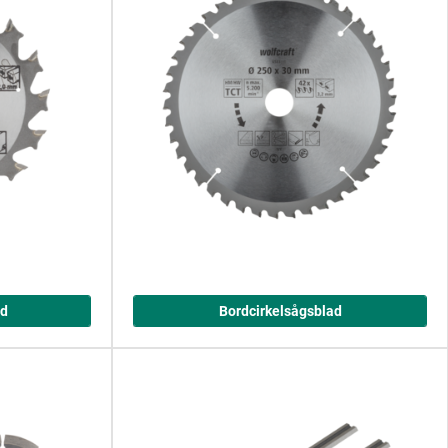
ad
Bordcirkelsågsblad