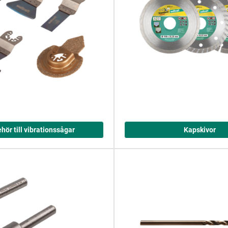
ehör till vibrationssågar
Kapskivor