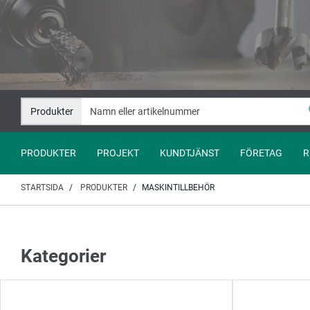
Hoppa
Hoppa
till
till
innehåll
navigation
Produkter
PRODUKTER
PROJEKT
KUNDTJÄNST
FÖRETAG
R
STARTSIDA
PRODUKTER
MASKINTILLBEHÖR
Kategorier