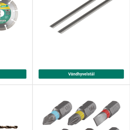
Vändhyvelstål