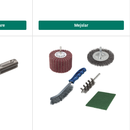
are
Mejslar