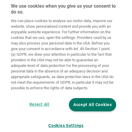
We use cookies when you give us your consent to
do so.
We can place cookies to analyse our visitor data, improve our
Home
Kontakt
Impressum
Dataskydd
website, show personalised content and provide you with an
enjoyable website experience. For further information on the
Allmänna
Riktlinjer för
cookies that we use, open the settings. Providers used by us
försäljningsvillkor
cookies
Inloggning
may also process your personal data in the USA. Before you
give your consent in accordance with Art. 49 Section 1 point
Accessibility
(a) GDPR, we draw your attention in particular to the fact that
Statement
providers in the USA may not be able to guarantee an
adequate level of data protection for the processing of your
Inställningar för cookies
personal data in the absence of an adequacy decision and
appropriate safeguards, as data protection laws in the USA do
not meet the requirements of GDPR; in particular it may not be
possible to enforce the rights of data subjects.
Reject All
Accept All Cookies
Cookies Settings