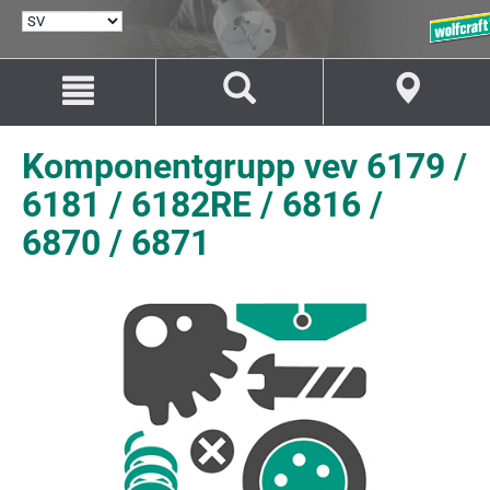
VÄLJ
SPRÅK
Hoppa
Hoppa
till
till
innehåll
navigation
Komponentgrupp vev 6179 /
6181 / 6182RE / 6816 /
6870 / 6871