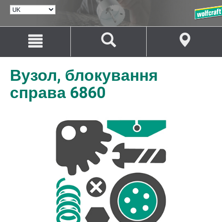
ВИБРАТИ
МОВУ
Перейти
Перейти
до
до
змісту
навігації
Вузол, блокування
справа 6860