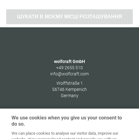
ШУКАТИ В МОЄМУ МІСЦІ РОЗТАШУВАННЯ
wolfcraft GmbH
+49 2655 510
info@wolfcraft.com
Wolffstraße 1
56746
Kempenich
Germany
We use cookies when you give us your consent to
do so.
Домашня
сторінка
Контакт
Вихідні дані
Захист даних
We can place cookies to analyse our visitor data, improve our