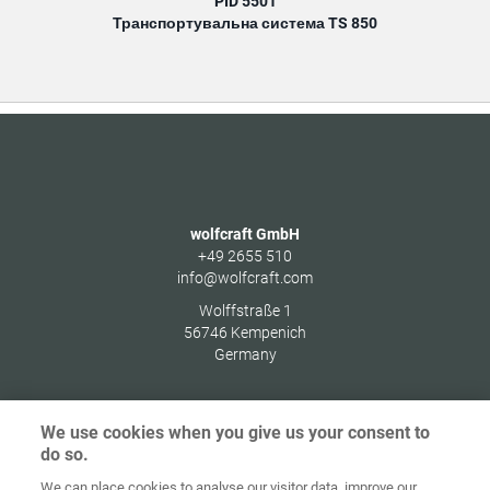
PID 5501
Транспортувальна система TS 850
wolfcraft GmbH
+49 2655 510
info@wolfcraft.com
Wolffstraße 1
56746
Kempenich
Germany
We use cookies when you give us your consent to
do so.
Домашня
сторінка
Контакт
Вихідні дані
Захист даних
We can place cookies to analyse our visitor data, improve our