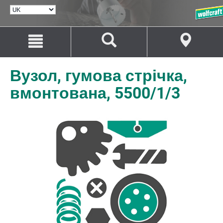
ВИБРАТИ
МОВУ
Перейти
Перейти
до
до
змісту
навігації
Вузол, гумова стрічка,
вмонтована, 5500/1/3