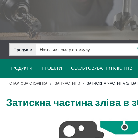
Перейти
Перейти
до
до
змісту
навігації
Продукти
ПРОДУКТИ
ПРОЕКТИ
ОБСЛУГОВУВАННЯ КЛІЄНТІВ
СТАРТОВА СТОРІНКА
ЗАПЧАСТИНИ
ЗАТИСКНА ЧАСТИНА ЗЛІВА В
Затискна частина зліва в з