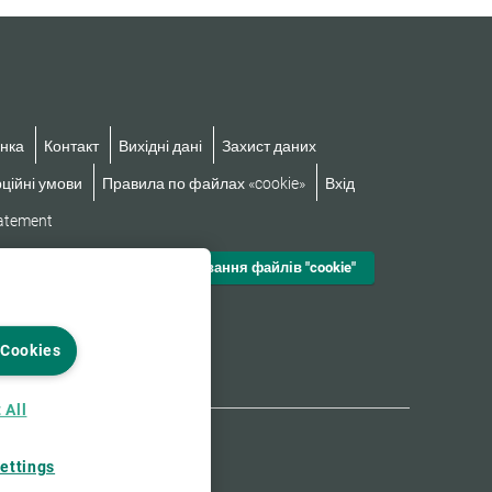
нка
Контакт
Вихідні дані
Захист даних
ційні умови
Правила по файлах «cookie»
Вхід
tatement
Налаштування файлів "cookie"
 Cookies
 All
ettings