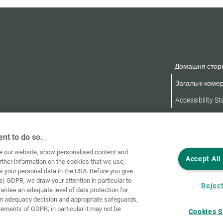
Домашня сторі
Загальні комер
Accessibility S
nt to do so.
ve our website, show personalised content and
Accept All
rther information on the cookies that we use,
s your personal data in the USA. Before you give
a) GDPR, we draw your attention in particular to
Reject
rantee an adequate level of data protection for
an adequacy decision and appropriate safeguards,
rements of GDPR; in particular it may not be
Cookies S