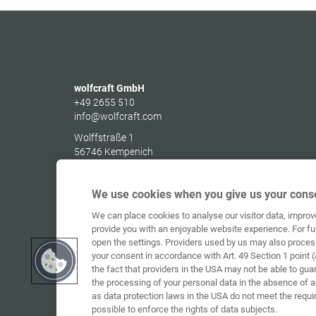
wolfcraft GmbH
+49 2655 510
info@wolfcraft.com
Wolffstraße 1
56746
Kempenich
Germany
We use cookies when you give us your conse
We can place cookies to analyse our visitor data, impro
provide you with an enjoyable website experience. For fu
open the settings. Providers used by us may also proces
your consent in accordance with Art. 49 Section 1 point (
the fact that providers in the USA may not be able to gua
the processing of your personal data in the absence of 
as data protection laws in the USA do not meet the requi
possible to enforce the rights of data subjects.