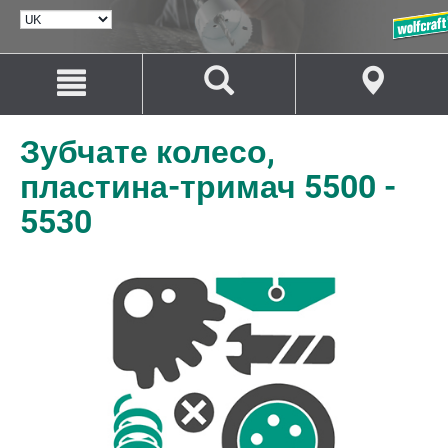
ВИБРАТИ
МОВУ
Перейти
Перейти
до
до
змісту
навігації
Зубчате колесо,
пластина-тримач 5500 -
5530