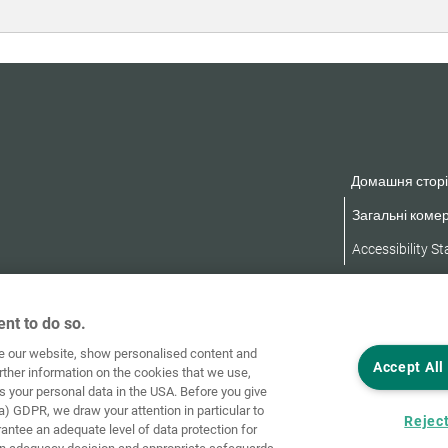
Домашня сторі
Загальні комер
Accessibility S
nt to do so.
ve our website, show personalised content and
Accept All
rther information on the cookies that we use,
s your personal data in the USA. Before you give
a) GDPR, we draw your attention in particular to
Reject
rantee an adequate level of data protection for