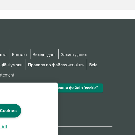
нка
Контакт
Вихідні дані
Захист даних
ційні умови
Правила по файлах «cookie»
Вхід
tatement
Налаштування файлів "cookie"
 Cookies
 All