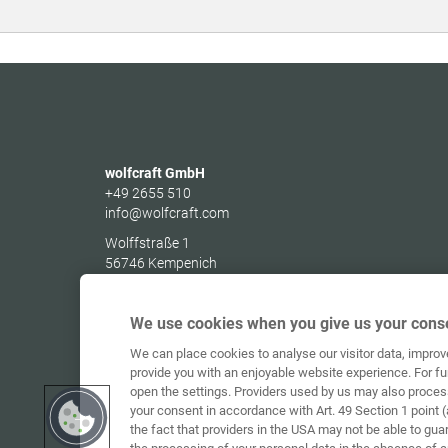
wolfcraft GmbH
+49 2655 510
info@wolfcraft.com
Wolffstraße 1
56746
Kempenich
Germany
We use cookies when you give us your conse
We can place cookies to analyse our visitor data, impro
provide you with an enjoyable website experience. For fu
open the settings. Providers used by us may also proces
your consent in accordance with Art. 49 Section 1 point (
the fact that providers in the USA may not be able to gua