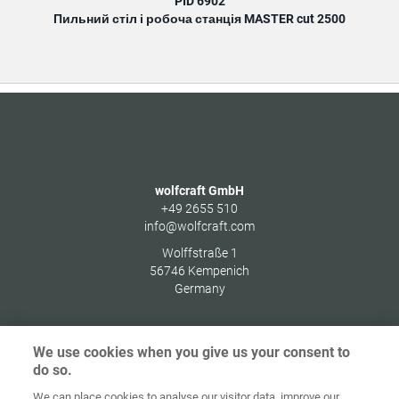
PID 6902
Пильний стіл і робоча станція MASTER cut 2500
wolfcraft GmbH
+49 2655 510
info@wolfcraft.com
Wolffstraße 1
56746
Kempenich
Germany
We use cookies when you give us your consent to
do so.
Домашня
сторінка
Контакт
Вихідні дані
Захист даних
We can place cookies to analyse our visitor data, improve our