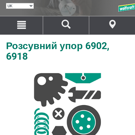
ВИБРАТИ
МОВУ
Перейти
Перейти
до
до
змісту
навігації
Розсувний упор 6902,
6918