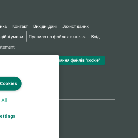
нка
Контакт
Вихідні дані
Захист даних
ційні умови
Правила по файлах «cookie»
Вхід
tatement
Налаштування файлів "cookie"
 Cookies
 All
ettings