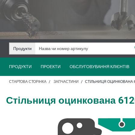
Перейти
Перейти
до
до
змісту
навігації
Продукти
ПРОДУКТИ
ПРОЕКТИ
ОБСЛУГОВУВАННЯ КЛІЄНТІВ
СТАРТОВА СТОРІНКА
ЗАПЧАСТИНИ
СТІЛЬНИЦЯ ОЦИНКОВАНА 6
Стільниця оцинкована 612