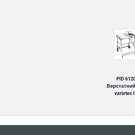
PID 612
Верстатний
variotec I