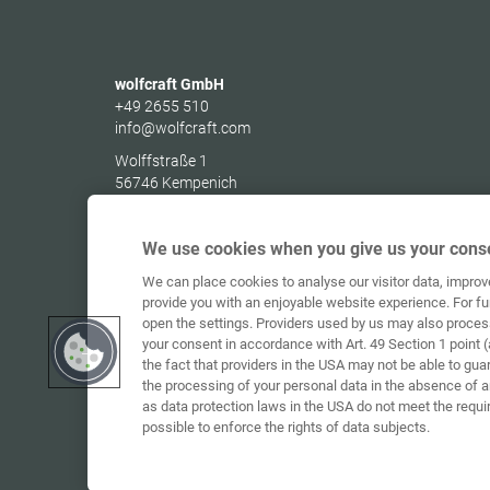
wolfcraft GmbH
+49 2655 510
info@wolfcraft.com
Wolffstraße 1
56746
Kempenich
Germany
We use cookies when you give us your conse
We can place cookies to analyse our visitor data, impro
provide you with an enjoyable website experience. For fu
open the settings. Providers used by us may also proces
your consent in accordance with Art. 49 Section 1 point (
the fact that providers in the USA may not be able to gua
the processing of your personal data in the absence of 
as data protection laws in the USA do not meet the requi
possible to enforce the rights of data subjects.