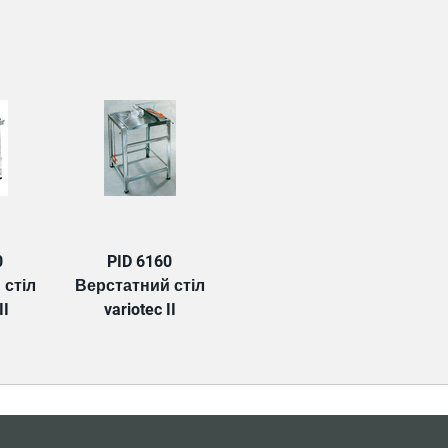
TAB:
0
PID 6160
 стіл
Верстатний стіл
II
variotec II