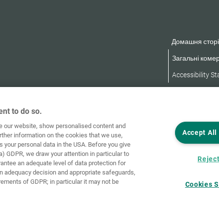
Домашня сторі
Загальні комер
Accessibility S
nt to do so.
ve our website, show personalised content and
Accept All
rther information on the cookies that we use,
s your personal data in the USA. Before you give
a) GDPR, we draw your attention in particular to
Reject
rantee an adequate level of data protection for
an adequacy decision and appropriate safeguards,
rements of GDPR; in particular it may not be
Cookies S