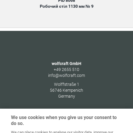
PID 8068
Робочий стіл 1130 мм № 9
wolfcraft GmbH
+49 2655 510
info@wolfcraft.com
Wolffstraße 1
56746
Kempenich
Germany
We use cookies when you give us your consent to
do so.
Домашня
сторінка
Контакт
Вихідні дані
Захист даних
We can place cookies to analyse our visitor data, improve our