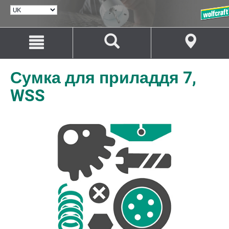
ВИБРАТИ
МОВУ
Перейти
Перейти
до
до
змісту
навігації
Сумка для приладдя 7,
WSS