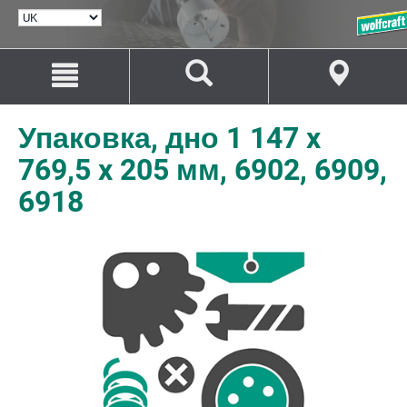
ВИБРАТИ
МОВУ
Перейти
Перейти
до
до
змісту
навігації
Упаковка, дно 1 147 x
769,5 x 205 мм, 6902, 6909,
6918