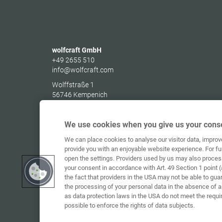
wolfcraft GmbH
+49 2655 510
info@wolfcraft.com
Wolffstraße 1
56746
Kempenich
Germany
We use cookies when you give us your conse
We can place cookies to analyse our visitor data, impro
provide you with an enjoyable website experience. For fu
open the settings. Providers used by us may also proces
your consent in accordance with Art. 49 Section 1 point (
the fact that providers in the USA may not be able to gua
the processing of your personal data in the absence of 
as data protection laws in the USA do not meet the requi
possible to enforce the rights of data subjects.