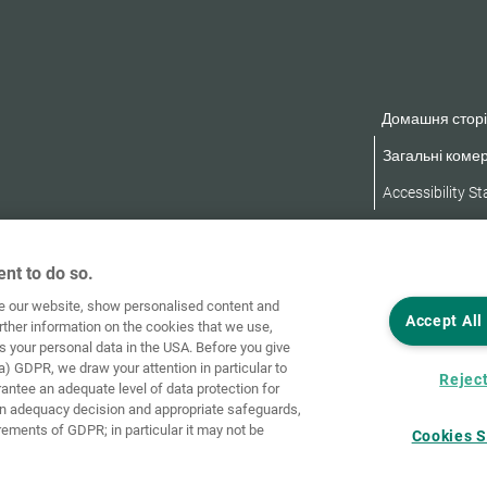
Домашня сторі
Загальні комер
Accessibility S
nt to do so.
ve our website, show personalised content and
Accept All
rther information on the cookies that we use,
s your personal data in the USA. Before you give
a) GDPR, we draw your attention in particular to
Reject
rantee an adequate level of data protection for
an adequacy decision and appropriate safeguards,
rements of GDPR; in particular it may not be
Cookies S