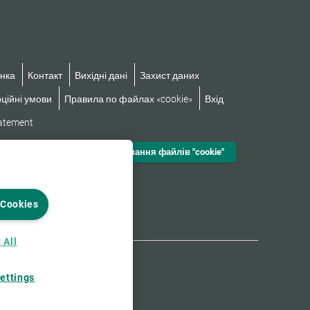
нка
Контакт
Вихідні дані
Захист даних
ційні умови
Правила по файлах «cookie»
Вхід
tatement
Налаштування файлів "cookie"
 Cookies
 All
ettings