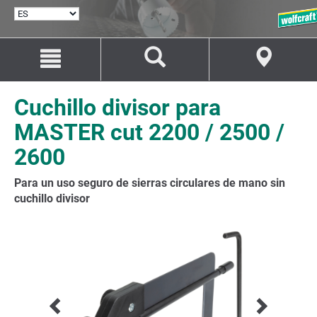
SELECCIONAR
IDIOMA
Saltar
Saltar
al
a
contenido
la
navegación
Cuchillo divisor para
MASTER cut 2200 / 2500 /
2600
Para un uso seguro de sierras circulares de mano sin
cuchillo divisor