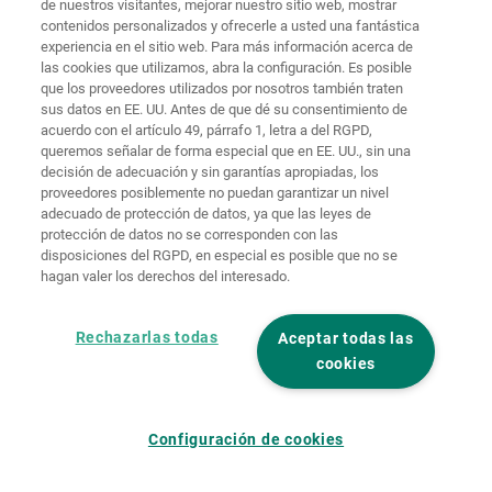
de nuestros visitantes, mejorar nuestro sitio web, mostrar
Protección de
contenidos personalizados y ofrecerle a usted una fantástica
Inicio
Contacto
Aviso legal
datos
experiencia en el sitio web. Para más información acerca de
las cookies que utilizamos, abra la configuración. Es posible
Términos y
que los proveedores utilizados por nosotros también traten
condiciones
Políticas de
generales
cookies
Iniciar sesión
sus datos en EE. UU. Antes de que dé su consentimiento de
acuerdo con el artículo 49, párrafo 1, letra a del RGPD,
Declaración
queremos señalar de forma especial que en EE. UU., sin una
de
decisión de adecuación y sin garantías apropiadas, los
accesibilidad
proveedores posiblemente no puedan garantizar un nivel
adecuado de protección de datos, ya que las leyes de
Ajustes de cookies
protección de datos no se corresponden con las
disposiciones del RGPD, en especial es posible que no se
hagan valer los derechos del interesado.
Rechazarlas todas
Aceptar todas las
cookies
Configuración de cookies