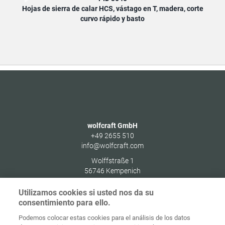
Hojas de sierra de calar HCS, vástago en T, madera, corte
Ho
curvo rápido y basto
wolfcraft GmbH
+49 2655 510
info@wolfcraft.com
Wolffstraße 1
56746
Kempenich
Germany
Utilizamos cookies si usted nos da su
consentimiento para ello.
Podemos colocar estas cookies para el análisis de los datos