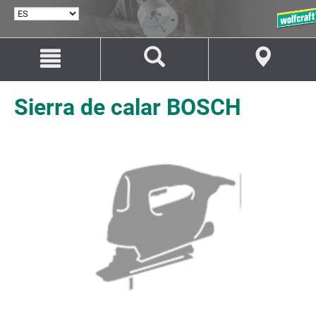
SELECCIONAR
IDIOMA
Saltar
Saltar
al
a
contenido
la
navegación
Sierra de calar BOSCH