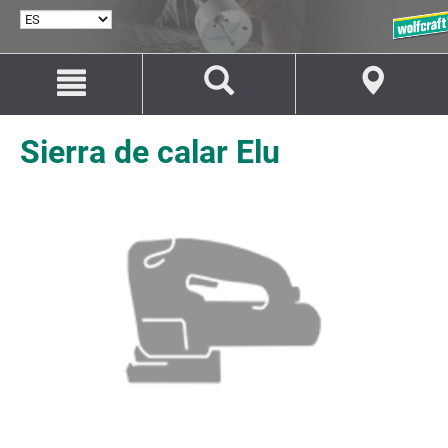
SELECCIONAR
IDIOMA
Saltar
Saltar
al
a
contenido
la
navegación
Sierra de calar Elu