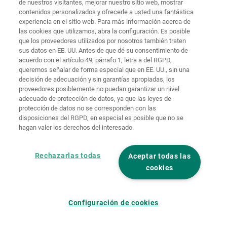
de nuestros visitantes, mejorar nuestro sitio web, mostrar
Protección de
contenidos personalizados y ofrecerle a usted una fantástica
Inicio
Contacto
Aviso legal
datos
experiencia en el sitio web. Para más información acerca de
las cookies que utilizamos, abra la configuración. Es posible
Términos y
que los proveedores utilizados por nosotros también traten
condiciones
Políticas de
generales
cookies
Iniciar sesión
sus datos en EE. UU. Antes de que dé su consentimiento de
acuerdo con el artículo 49, párrafo 1, letra a del RGPD,
Declaración
queremos señalar de forma especial que en EE. UU., sin una
de
decisión de adecuación y sin garantías apropiadas, los
accesibilidad
proveedores posiblemente no puedan garantizar un nivel
adecuado de protección de datos, ya que las leyes de
Ajustes de cookies
protección de datos no se corresponden con las
disposiciones del RGPD, en especial es posible que no se
hagan valer los derechos del interesado.
Rechazarlas todas
Aceptar todas las
cookies
Configuración de cookies