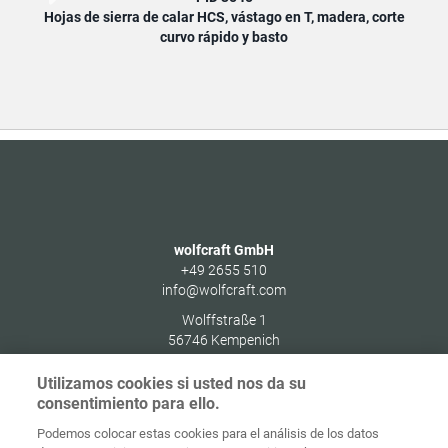
Hojas de sierra de calar HCS, vástago en T, madera, corte
Ho
curvo rápido y basto
wolfcraft GmbH
+49 2655 510
info@wolfcraft.com
Wolffstraße 1
56746
Kempenich
Germany
Utilizamos cookies si usted nos da su
consentimiento para ello.
Podemos colocar estas cookies para el análisis de los datos