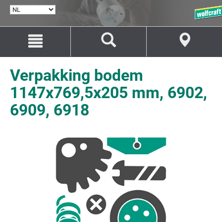
TAAL
SELECTEREN
Naar
Naar
inhoud
navigatie
springen
springen
Verpakking bodem
1147x769,5x205 mm, 6902,
6909, 6918