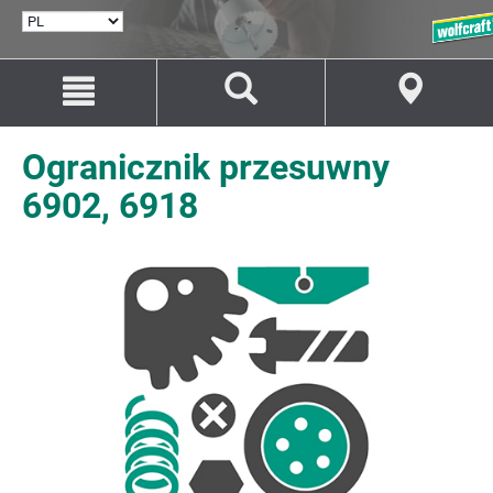
WYBÓR
JĘZYKA
Przejdź
Przejście
do
do
treści
nawigacji
Ogranicznik przesuwny
6902, 6918