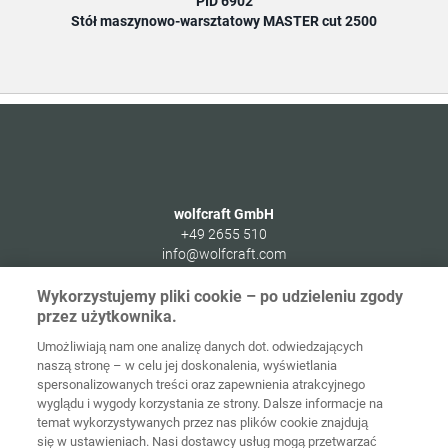
PID 6902
Stół maszynowo-warsztatowy MASTER cut 2500
wolfcraft GmbH
+49 2655 510
info@wolfcraft.com
Wolffstraße 1
Wykorzystujemy pliki cookie – po udzieleniu zgody
56746
Kempenich
przez użytkownika.
Germany
Umożliwiają nam one analizę danych dot. odwiedzających
naszą stronę – w celu jej doskonalenia, wyświetlania
spersonalizowanych treści oraz zapewnienia atrakcyjnego
wyglądu i wygody korzystania ze strony. Dalsze informacje na
temat wykorzystywanych przez nas plików cookie znajdują
Strona
Ochrona
główna
Kontakt
Nota prawna
danych
się w ustawieniach. Nasi dostawcy usług mogą przetwarzać