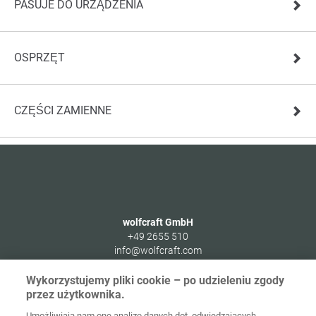
PASUJE DO URZĄDZENIA
OSPRZĘT
CZĘŚCI ZAMIENNE
wolfcraft GmbH
+49 2655 510
info@wolfcraft.com
Wolffstraße 1
Wykorzystujemy pliki cookie – po udzieleniu zgody
56746
Kempenich
przez użytkownika.
Germany
Umożliwiają nam one analizę danych dot. odwiedzających