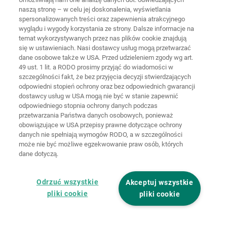
naszą stronę – w celu jej doskonalenia, wyświetlania
spersonalizowanych treści oraz zapewnienia atrakcyjnego
wyglądu i wygody korzystania ze strony. Dalsze informacje na
temat wykorzystywanych przez nas plików cookie znajdują
Strona
Ochrona
główna
Kontakt
Nota prawna
danych
się w ustawieniach. Nasi dostawcy usług mogą przetwarzać
dane osobowe także w USA. Przed udzieleniem zgody wg art.
49 ust. 1 lit. a RODO prosimy przyjąć do wiadomości w
Ogólne
warunki
Polityka
szczególności fakt, że bez przyjęcia decyzji stwierdzających
handlowe
cookie
Logowanie
odpowiedni stopień ochrony oraz bez odpowiednich gwarancji
dostawcy usług w USA mogą nie być w stanie zapewnić
Deklaracja
odpowiedniego stopnia ochrony danych podczas
dostępności
przetwarzania Państwa danych osobowych, ponieważ
obowiązujące w USA przepisy prawne dotyczące ochrony
danych nie spełniają wymogów RODO, a w szczególności
Ustawienia cookie
może nie być możliwe egzekwowanie praw osób, których
dane dotyczą.
Odrzuć wszystkie
Akceptuj wszystkie
pliki cookie
pliki cookie