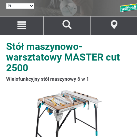
WYBÓR
JĘZYKA
Przejdź
Przejście
do
do
treści
nawigacji
Stół maszynowo-
warsztatowy MASTER cut
2500
Wielofunkcyjny stół maszynowy 6 w 1