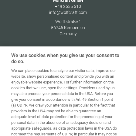
wolfcraft GmbH
+49 2655 510
info@wolfcraft.com
Wolffstraße 1
56746
Kempenich
Germany
We use cookies when you give us your consent to
do so.
Домашня
сторінка
Контакт
Вихідні дані
Захист даних
We can place cookies to analyse our visitor data, improve our
website, show personalised content and provide you with an
Загальні
Правила по
enjoyable website experience. For further information on the
комерційні
файлах
cookies that we use, open the settings. Providers used by us
умови
«cookie»
Вхід
may also process your personal data in the USA. Before you
give your consent in accordance with Art. 49 Section 1 point
Accessibility
(a) GDPR, we draw your attention in particular to the fact that
Statement
providers in the USA may not be able to guarantee an
adequate level of data protection for the processing of your
Налаштування файлів "cookie"
personal data in the absence of an adequacy decision and
appropriate safeguards, as data protection laws in the USA do
not meet the requirements of GDPR; in particular it may not be