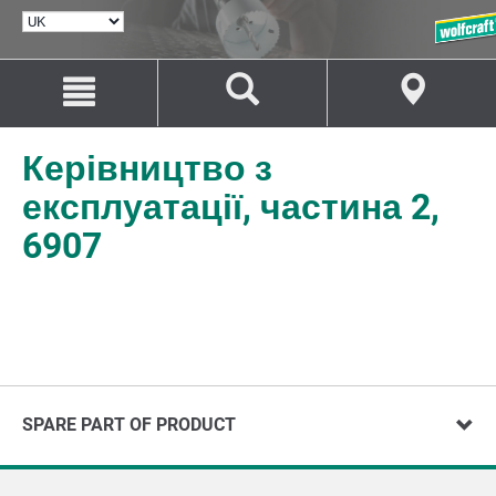
ВИБРАТИ
МОВУ
Перейти
Перейти
до
до
змісту
навігації
Керівництво з
експлуатації, частина 2,
6907
SPARE PART OF PRODUCT