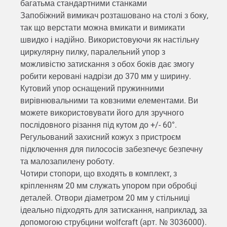
багатьма стандартними станками
Запобіжний вимикач розташовано на столі з боку,
так що верстати можна вмикати и вимикати
швидко і надійно. Використовуючи як настільну
циркулярну пилку, паралельний упор з
можливістю затискання з обох боків дає змогу
робити керовані надрізи до 370 мм у ширину.
Кутовий упор оснащений пружинними
вирівнювальними та ковзними елементами. Ви
можете використовувати його для зручного
послідовного різання під кутом до +/- 60°.
Регульований захисний кожух з пристроєм
підключення для пилососів забезпечує безпечну
та малозапилену роботу.
Чотири стопори, що входять в комплект, з
кріпленням 20 мм служать упором при обробці
деталей. Отвори діаметром 20 мм у стільниці
ідеально підходять для затискання, наприклад, за
допомогою струбцини wolfcraft (арт. № 3036000).