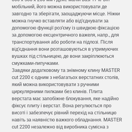
мобільний, його можна використовувати де
завгодно та зберігати, заощаджуючи місце. Ніжки
можна гнучко вставляти або від’єднувати за
допомогою функції роз’єму із швидкою фіксацією
за допомогою ексцентричного важеля, напр., для
транспортування або роботи на підлозі. Після
від’єднання вони розташовуються в утримуючих
вушках під стільницею, де вони закріплюються
смужками-липучками.
Завдяки додатковому та знімному клину MASTER
cut 2200 є одним з небагатьох верстатних столів,
який можна використовувати з ручними
циркулярними пилками без клинів. Плита
верстата має запобіжне блокування, яке надійно
фіксує плиту і верстат. Вона регулюється про
висоті і забезпечує рівний перехід на стільницю
навіть за наявністю важкого обладнання. MASTER
cut 2200 незалежно від виробника сумісна з