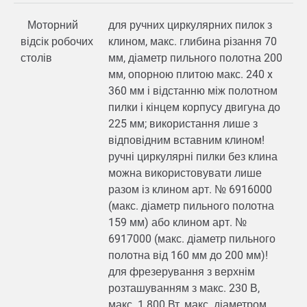
Моторний
для ручних циркулярних пилок з
відсік робочих
клином, макс. глибина різання 70
столів
мм, діаметр пильного полотна 200
мм, опорною плитою макс. 240 x
360 мм і відстанню між полотном
пилки і кінцем корпусу двигуна до
225 мм; використання лише з
відповідним вставним клином!
ручні циркулярні пилки без клина
можна використовувати лише
разом із клином арт. № 6916000
(макс. діаметр пильного полотна
159 мм) або клином арт. №
6917000 (макс. діаметр пильного
полотна від 160 мм до 200 мм)!
для фрезерування з верхнім
розташуванням з макс. 230 В,
макс. 1 800 Вт, макс. діаметром