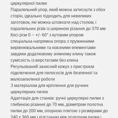
циркулярної пилки
Паралельний упор, який можна затиснути з обох
сторін, ідеально підходить для невеликих
заготовок, які можна штовхати над столом, і
паралельних різів із шириною різання до 370 мм
Косі різи 0 – +/- 60° з кутовим упором
спеціальна напрямна опора з пружинними
вирівнювальними та ковзними елементами
завдяки додатковому знімному клину також
сумісність із верстатами без клина
Регульований захисний кожух з пристроєм
підключення для пилососів для безпечної та
малозапиленої роботи
З матеріалом для кріплення для ручних
циркулярних пилок
Адаптація для станків: ручні циркулярні пилки з
глибиною різання до 70 мм, діаметром полотна
пилки до 200 мм, опорною плитою з розмірами до
240 x 360 мм і відстанню між полотном пилки і