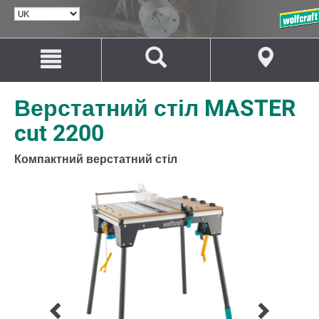
ВИБРАТИ
МОВУ
Перейти
Перейти
до
до
змісту
навігації
Верстатний стіл MASTER
cut 2200
Компактний верстатний стіл