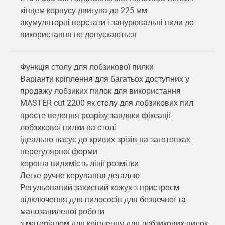
кінцем корпусу двигуна до 225 мм
акумуляторні верстати і занурювальні пили до
використання не допускаються
Функція столу для лобзикової пилки
Варіанти кріплення для багатьох доступних у
продажу лобзиких пилок для використання
MASTER cut 2200 як столу для лобзикових пил
просте ведення розрізу завдяки фіксації
лобзикової пилки на столі
ідеально пасує до кривих зрізів на заготовках
нерегулярної форми
хороша видимість лінії розмітки
Легке ручне керування деталлю
Регульований захисний кожух з пристроєм
підключення для пилососів для безпечної та
малозапиленої роботи
з матеріалом для кріплення для лобзикових пилок