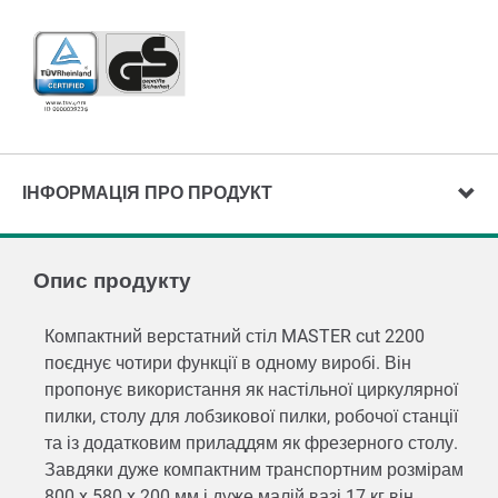
ІНФОРМАЦІЯ ПРО ПРОДУКТ
Опис продукту
Компактний верстатний стіл MASTER cut 2200
поєднує чотири функції в одному виробі. Він
пропонує використання як настільної циркулярної
пилки, столу для лобзикової пилки, робочої станції
та із додатковим приладдям як фрезерного столу.
Завдяки дуже компактним транспортним розмірам
800 x 580 x 200 мм і дуже малій вазі 17 кг він