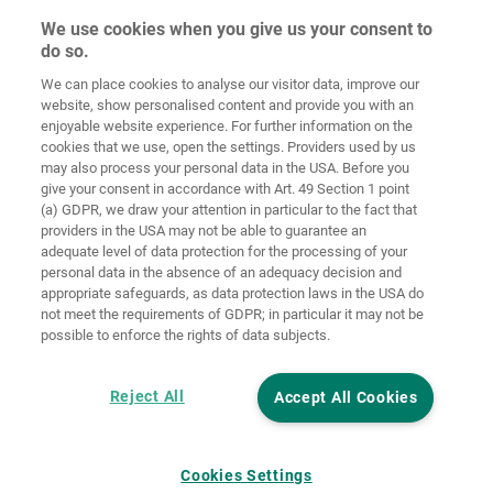
We use cookies when you give us your consent to
do so.
Домашня
сторінка
Контакт
Вихідні дані
Захист даних
We can place cookies to analyse our visitor data, improve our
website, show personalised content and provide you with an
Загальні
Правила по
enjoyable website experience. For further information on the
комерційні
файлах
cookies that we use, open the settings. Providers used by us
умови
«cookie»
Вхід
may also process your personal data in the USA. Before you
give your consent in accordance with Art. 49 Section 1 point
Accessibility
(a) GDPR, we draw your attention in particular to the fact that
Statement
providers in the USA may not be able to guarantee an
adequate level of data protection for the processing of your
Налаштування файлів "cookie"
personal data in the absence of an adequacy decision and
appropriate safeguards, as data protection laws in the USA do
not meet the requirements of GDPR; in particular it may not be
possible to enforce the rights of data subjects.
Reject All
Accept All Cookies
Cookies Settings