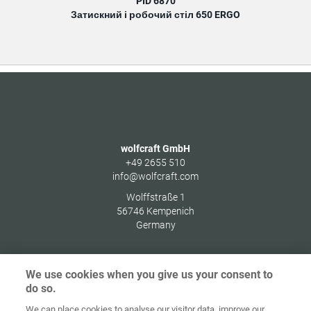
PID 6870
Затискний і робочий стіл 650 ERGO
wolfcraft GmbH
+49 2655 510
info@wolfcraft.com
Wolffstraße 1
56746
Kempenich
Germany
We use cookies when you give us your consent to
do so.
Домашня
сторінка
Контакт
Вихідні дані
Захист даних
We can place cookies to analyse our visitor data, improve our