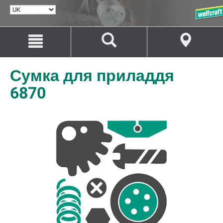
ВИБРАТИ
МОВУ
Перейти
Перейти
до
до
змісту
навігації
Сумка для приладдя
6870