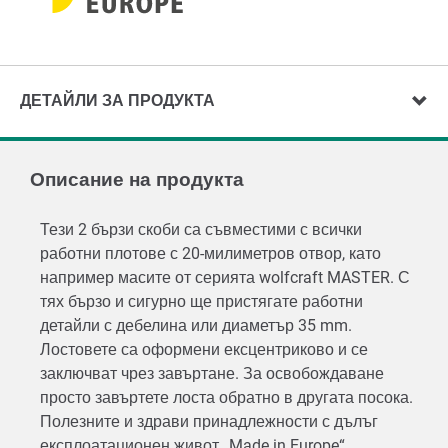
ДЕТАЙЛИ ЗА ПРОДУКТА
Описание на продукта
Тези 2 бързи скоби са съвместими с всички
работни плотове с 20-милиметров отвор, като
например масите от серията wolfcraft MASTER. С
тях бързо и сигурно ще пристягате работни
детайли с дебелина или диаметър 35 mm.
Лостовете са оформени ексцентриково и се
заключват чрез завъртане. За освобождаване
просто завъртете лоста обратно в другата посока.
Полезните и здрави принадлежности с дълъг
експлоатационен живот „Made in Europe“