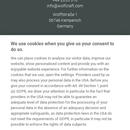
+49 2655 510
info@wolfcraft.com
Wolffstraße 1
56746
Kempenich
Germany
We use cookies when you give us your consent to
do so.
Начална
Защита на
We can place cookies to analyse our visitor data, improve our
страница
Контакт
Импресум
данните
website, show personalised content and provide you with an
enjoyable website experience. For further information on the
Политика за
cookies that we use, open the settings. Providers used by us
ОТУ
бисквитки
Вписване
may also process your personal data in the USA. Before you
give your consent in accordance with Art. 49 Section 1 point
Accessibility
(a) GDPR, we draw your attention in particular to the fact that
Statement
providers in the USA may not be able to guarantee an
adequate level of data protection for the processing of your
Настройки на бисквитките
personal data in the absence of an adequacy decision and
appropriate safeguards, as data protection laws in the USA do
not meet the requirements of GDPR; in particular it may not be
possible to enforce the rights of data subjects.