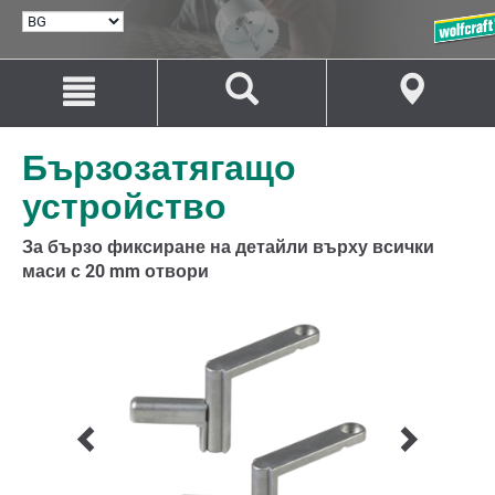
ИЗБИРАНЕ
НА
ЕЗИК
Преминаване
Преминаване
към
към
съдържанието
навигацията
Бързозатягащо
устройство
За бързо фиксиране на детайли върху всички
маси с 20 mm отвори